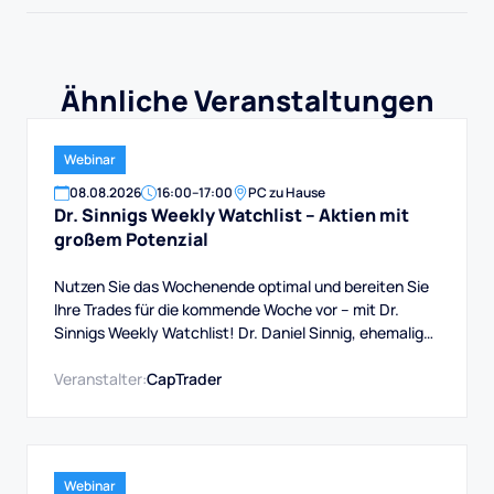
Ähnliche Veranstaltungen
Webinar
08
.
08
.
2026
16:00
–
17:00
PC zu Hause
Dr. Sinnigs Weekly Watchlist – Aktien mit
großem Potenzial
Nutzen Sie das Wochenende optimal und bereiten Sie
Ihre Trades für die kommende Woche vor – mit Dr.
Sinnigs Weekly Watchlist! Dr. Daniel Sinnig, ehemaliger
Berater bei Morgan Stanley und Experte für Trading-
Software, präsentiert Ihnen die Aktien mit großem
Veranstalter:
CapTrader
Potenzial.
Webinar