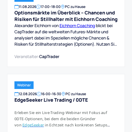
11
.
08
.
2026
17:00
–
18:00
PC zu Hause
Optionsmärkte im Überblick – Chancen und
Risiken für Stillhalter mit Eichhorn Coaching
Alexander Eichhorn von
Eichhorn Coaching
blickt bei
CapTrader auf die weltweiten Futures-Märkte und
analysiert dabei im Speziellen mögliche Chancen &
Risiken für Stillhalterstrategien (Optionen). Nutzen Sie
die Chance und schauen einem erfahrenen
Optionshändler über die Schulter, wie er die aktuelle
Veranstalter:
CapTrader
Marktsituation einschätzt und welche Schlüsse er aus
Wir wünschen viel Spaß mit diesem Webinar und viel
Erfolg beim Trading bei CapTrader!
Webinar
12
.
08
.
2026
16:00
–
16:30
PC zu Hause
EdgeSeeker Live Trading / 0DTE
Erleben Sie ein Live-Trading-Webinar mit Fokus auf
0DTE-Optionen, bei dem die beiden Gründer
von
EdgeSeeker
in Echtzeit nach konkreten Setups
suchen und diese, wenn sich eine klare Chance ergibt,