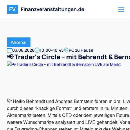
Webinar
03
.
06
.
2026
10:00
–
10:45
PC zu Hause
📢 Trader‘s Circle – mit Behrendt & Ber
💡 Heiko Behrendt und Andreas Bernstein führen in drei Li
durch dieses "knackige Format" und erörtern in 45 Minuten,
Aktienmarkt bieten. Mittels CFD oder dem jeweiligen Futu
weitere Wunschmärkte analysiert und LIVE gehandelt. Vor al
die Daytrading-Chancen stehen im Mittelpunkt des Webinar