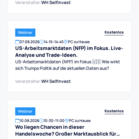
Veranstalter:
WH SelfInvest
Kostenlos
Webinar
07
.
08
.
2026
14:15
–
14:45
PC zu Hause
US-Arbeitsmarktdaten (NFP) im Fokus. Live-
Analyse und Trade-Ideen.
US-Arbeitsmarktdaten (NFP) im Fokus 🇺🇸 Wie wirkt
sich Trumps Politik auf die aktuellen Daten aus?
Veranstalter:
WH SelfInvest
Kostenlos
Webinar
10
.
08
.
2026
10:30
–
11:00
PC zu Hause
Wo liegen Chancen in dieser
Handelswoche? Großer Marktausblick für