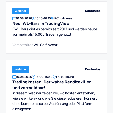
Kostenlos
Webinar
10
.
08
.
2026
15:15
–
16:15
PC zu Hause
Neu: WL-Bars in TradingView
EWL-Bars gibt es bereits seit 2017 und werden heute
von mehr als 15.000 Tradern genutzt.
Veranstalter:
WH SelfInvest
Kostenlos
Webinar
10
.
08
.
2026
16:00
–
16:30
PC zu Hause
Tradingkosten: Der wahre Renditekiller -
und vermeidbar!
In diesem Webinar zeigen wir, wo Kosten entstehen,
wie sie wirken – und wie Sie diese reduzieren können,
ohne Kompromisse bei Ausführung oder Plattform
einzugehen.