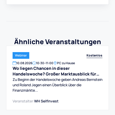
Ähnliche Veranstaltungen
Kostenlos
Webinar
10
.
08
.
2026
10:30
–
11:00
PC zu Hause
Wo liegen Chancen in dieser
Handelswoche? Großer Marktausblick für
DAX, Dow, Gold und Aktien
Zu Beginn der Handelswoche geben Andreas Bernstein
und Roland Jegen einen Überblick über die
Finanzmärkte...
Veranstalter:
WH SelfInvest