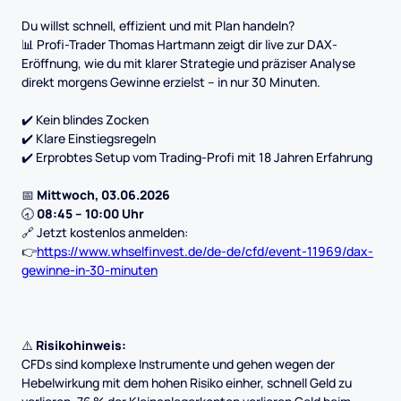
Du willst schnell, effizient und mit Plan handeln?
📊 Profi-Trader Thomas Hartmann zeigt dir live zur DAX-
Eröffnung, wie du mit klarer Strategie und präziser Analyse
direkt morgens Gewinne erzielst – in nur 30 Minuten.
✔️ Kein blindes Zocken
✔️ Klare Einstiegsregeln
✔️ Erprobtes Setup vom Trading-Profi mit 18 Jahren Erfahrung
📅
Mittwoch, 03.06.2026
🕣
08:45 – 10:00 Uhr
🔗 Jetzt kostenlos anmelden:
👉
https://www.whselfinvest.de/de-de/cfd/event-11969/dax-
gewinne-in-30-minuten
⚠️
Risikohinweis:
CFDs sind komplexe Instrumente und gehen wegen der
Hebelwirkung mit dem hohen Risiko einher, schnell Geld zu