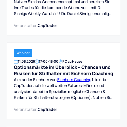
Nutzen Sie das Wochenende optimal und bereiten Sie
Ihre Trades für die kommende Woche vor – mit Dr.
Sinnigs Weekly Watchlist! Dr. Daniel Sinnig, ehemaliger
Berater bei Morgan Stanley und Experte für Trading-
Software, präsentiert Ihnen die Aktien mit großem
Veranstalter:
CapTrader
Potenzial.
Webinar
11
.
08
.
2026
17:00
–
18:00
PC zu Hause
Optionsmärkte im Überblick – Chancen und
Risiken für Stillhalter mit Eichhorn Coaching
Alexander Eichhorn von
Eichhorn Coaching
blickt bei
CapTrader auf die weltweiten Futures-Märkte und
analysiert dabei im Speziellen mögliche Chancen &
Risiken für Stillhalterstrategien (Optionen). Nutzen Sie
die Chance und schauen einem erfahrenen
Optionshändler über die Schulter, wie er die aktuelle
Veranstalter:
CapTrader
Marktsituation einschätzt und welche Schlüsse er aus