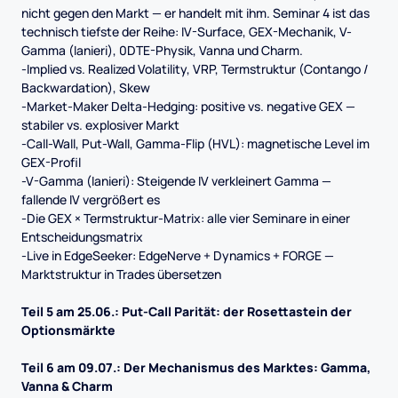
nicht gegen den Markt — er handelt mit ihm. Seminar 4 ist das
technisch tiefste der Reihe: IV-Surface, GEX-Mechanik, V-
Gamma (Ianieri), 0DTE-Physik, Vanna und Charm.
-Implied vs. Realized Volatility, VRP, Termstruktur (Contango /
Backwardation), Skew
-Market-Maker Delta-Hedging: positive vs. negative GEX —
stabiler vs. explosiver Markt
-Call-Wall, Put-Wall, Gamma-Flip (HVL): magnetische Level im
GEX-Profil
-V-Gamma (Ianieri): Steigende IV verkleinert Gamma —
fallende IV vergrößert es
-Die GEX × Termstruktur-Matrix: alle vier Seminare in einer
Entscheidungsmatrix
-Live in EdgeSeeker: EdgeNerve + Dynamics + FORGE —
Marktstruktur in Trades übersetzen​​​​​​​
Teil 5 am 25.06.: Put-Call Parität: der Rosettastein der
Optionsmärkte
Teil 6 am 09.07.: Der Mechanismus des Marktes: Gamma,
Vanna & Charm