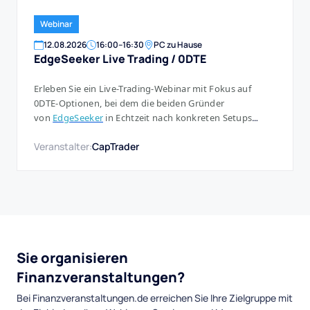
Wir wünschen viel Spaß mit diesem Webinar und viel
Erfolg beim Trading bei CapTrader!
Webinar
12
.
08
.
2026
16:00
–
16:30
PC zu Hause
EdgeSeeker Live Trading / 0DTE
Erleben Sie ein Live-Trading-Webinar mit Fokus auf
0DTE-Optionen, bei dem die beiden Gründer
von
EdgeSeeker
in Echtzeit nach konkreten Setups
suchen und diese, wenn sich eine klare Chance ergibt,
Veranstalter:
CapTrader
auch direkt umsetzen.
Sie organisieren
Finanzveranstaltungen?
Bei Finanzveranstaltungen.de erreichen Sie Ihre Zielgruppe mit