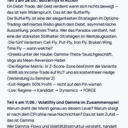
Teil 3 am 28.05.: Butterflys in Action
Ein Debit-Trade, der Geld verdient wenn sich nichts bewegt —
das ist kein Widerspruch. Das ist der Butterfly.
Der Butterfly ist eine der elegantesten Strategien im Options-
Trading: definiertes Risiko gleich dem Debit, asymmetrische
Auszahlung, positives Theta. Wer das Paradox versteht, hat
eine der stärksten Stillhalter-Strategien im Werkzeugkasten.
-Die fünf Varianten: Call-Fly, Put-Fly, Iron Fly, Broken Wing,
Time Fly — wann welche?
-Greeks unter der Haube: Gamma-Theta-Tauschgeschäft,
Vega als Mean-Reversion-Hebel
-Die Regime-Matrix: IV Z-Score-Zone bestimmt die Variante
-BWB als Income-Trade auf RUT und als kostenfreier Hedge
(Verbindung zu Seminar 2)
-Exit-Regeln: 50% Profit — nicht auf den Pin warten
-Live: Regime → Kandidat → Dynamics → FORGE
Teil 4 am 11.06.: Volatiltiy und Gamma im Zusammenspiel
Warum dreht der Markt genau an diesem Level? Warum steigt
er nach dem CPI ohne neue Nachrichten? Das ist kein Zufall —
das ist Gamma.
Wer Gamma-Flows und Volatilitätsstruktur versteht, handelt