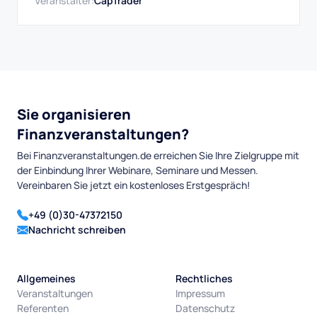
Software, präsentiert Ihnen die Aktien mit großem
Veranstalter:
CapTrader
Potenzial.
Sie organisieren
Finanzveranstaltungen?
Bei Finanzveranstaltungen.de erreichen Sie Ihre Zielgruppe mit
der Einbindung Ihrer Webinare, Seminare und Messen.
Vereinbaren Sie jetzt ein kostenloses Erstgespräch!
+49 (0)30-47372150
Nachricht schreiben
Allgemeines
Rechtliches
Veranstaltungen
Impressum
Referenten
Datenschutz