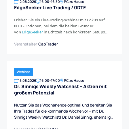
12
.
08
.
2026
16:00
–
16:30
PC zu Hause
EdgeSeeker Live Trading / 0DTE
Erleben Sie ein Live-Trading-Webinar mit Fokus auf
0DTE-Optionen, bei dem die beiden Gründer
von
EdgeSeeker
in Echtzeit nach konkreten Setups
suchen und diese, wenn sich eine klare Chance ergibt,
Veranstalter:
CapTrader
auch direkt umsetzen.
Webinar
15
.
08
.
2026
16:00
–
17:00
PC zu Hause
Dr. Sinnigs Weekly Watchlist – Aktien mit
großem Potenzial
Nutzen Sie das Wochenende optimal und bereiten Sie
Ihre Trades für die kommende Woche vor – mit Dr.
Sinnigs Weekly Watchlist! Dr. Daniel Sinnig, ehemaliger
Berater bei Morgan Stanley und Experte für Trading-