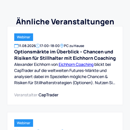
Ähnliche Veranstaltungen
Webinar
11
.
08
.
2026
17:00
–
18:00
PC zu Hause
Optionsmärkte im Überblick – Chancen und
Risiken für Stillhalter mit Eichhorn Coaching
Alexander Eichhorn von
Eichhorn Coaching
blickt bei
CapTrader auf die weltweiten Futures-Märkte und
analysiert dabei im Speziellen mögliche Chancen &
Risiken für Stillhalterstrategien (Optionen). Nutzen Sie
die Chance und schauen einem erfahrenen
Optionshändler über die Schulter, wie er die aktuelle
Veranstalter:
CapTrader
Marktsituation einschätzt und welche Schlüsse er aus
Wir wünschen viel Spaß mit diesem Webinar und viel
Erfolg beim Trading bei CapTrader!
Webinar