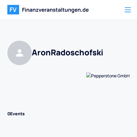
Aron
Radoschofski
0
Events