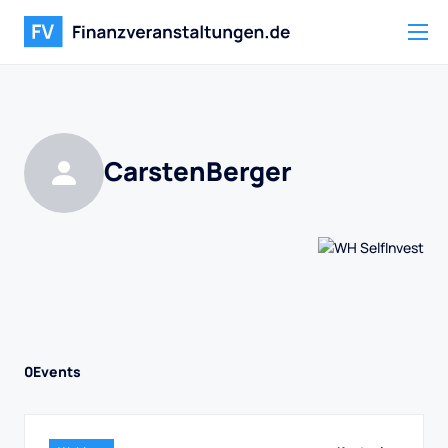
Carsten
Berger
0
Events