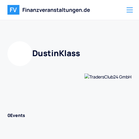
Dustin
Klass
0
Events