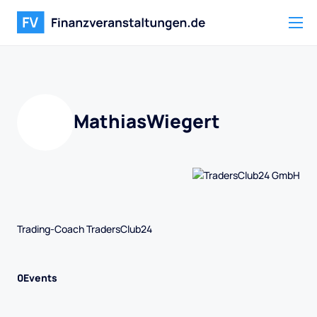
Mathias
Wiegert
Trading-Coach TradersClub24
0
Events