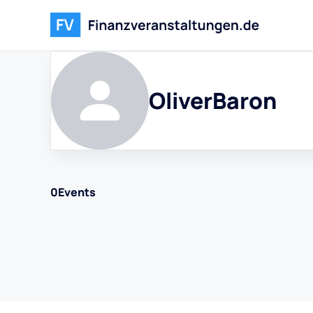
Oliver
Baron
0
Events