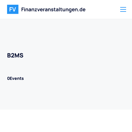
B2MS
0
Events