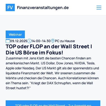
Webinar
09
.
12
.
2025
14:00
–
14:30
PC zu Hause
TOP oder FLOP an der Wall Street |
Die US Börse im Fokus!
Zusammen mit Jens Klatt die besten Chancen finden am
amerikanischen Markt. US Dollar, Dow Jones, NVIDIA, Tesla,
Apple oder Nasdaq. Der US Markt gilt als der spannendsts und
liquideste Finanzmarkt der Welt. Wir sreenen zusammen die
Märkte und checken die Chancen. Auch Korrelationen können
ein Thema sein. "Kriegt der DAX Schnupfen, wenn die Wall
Street hustet?!"
TOP oder FLOP an der Wall Street - Zur Anmeldung