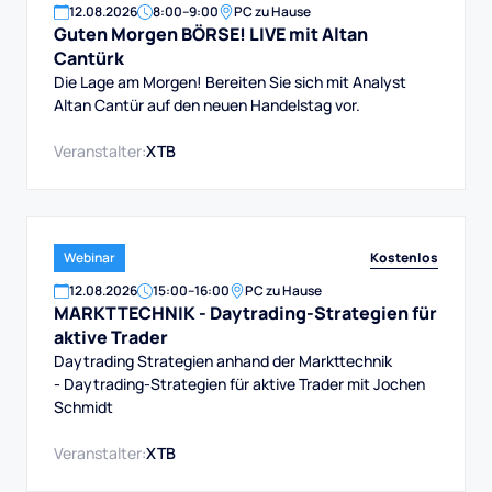
12
.
08
.
2026
8:00
–
9:00
PC zu Hause
Guten Morgen BÖRSE! LIVE mit Altan
Cantürk
Die Lage am Morgen! Bereiten Sie sich mit Analyst
Altan Cantür auf den neuen Handelstag vor.
Veranstalter:
XTB
Kostenlos
Webinar
12
.
08
.
2026
15:00
–
16:00
PC zu Hause
MARKTTECHNIK - Daytrading-Strategien für
aktive Trader
Daytrading Strategien anhand der Markttechnik
- Daytrading-Strategien für aktive Trader mit Jochen
Schmidt
Veranstalter:
XTB