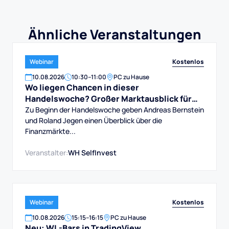
Ähnliche Veranstaltungen
Kostenlos
Webinar
10
.
08
.
2026
10:30
–
11:00
PC zu Hause
Wo liegen Chancen in dieser
Handelswoche? Großer Marktausblick für
DAX, Dow, Gold und Aktien
Zu Beginn der Handelswoche geben Andreas Bernstein
und Roland Jegen einen Überblick über die
Finanzmärkte...
Veranstalter:
WH SelfInvest
Kostenlos
Webinar
10
.
08
.
2026
15:15
–
16:15
PC zu Hause
Neu: WL-Bars in TradingView